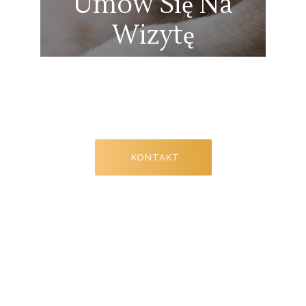
Umów Się Na
Wizytę
Nie czekaj. Zadzwoń do nas, aby
poznać aktualne terminy. Masz
pytania? Jesteśmy do dyspozycji!
KONTAKT