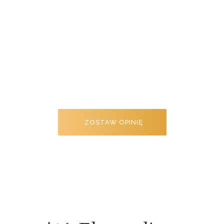
Napisz Opinię O
Naszym Salonie
Twoja opinie jest dla nas bardzo ważna
i cenna. Dzięki niej, nasz salon rozwija
się jeszcze lepiej.
ZOSTAW OPINIĘ