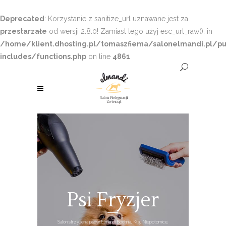
Deprecated
: Korzystanie z sanitize_url uznawane jest za
przestarzałe
od wersji 2.8.0! Zamiast tego użyj esc_url_raw(). in
/home/klient.dhosting.pl/tomaszfiema/salonelmandi.pl/pu
includes/functions.php
on line
4861
Psi Fryzjer
Salon strzyżenia psów Elmandi Bochnia, Kłaj, Niepołomice,