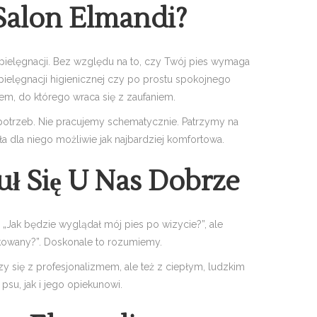
 Salon Elmandi?
j pielęgnacji. Bez względu na to, czy Twój pies wymaga
 pielęgnacji higienicznej czy po prostu spokojnego
, do którego wraca się z zaufaniem.
potrzeb. Nie pracujemy schematycznie. Patrzymy na
ła dla niego możliwie jak najbardziej komfortowa.
uł Się U Nas Dobrze
o: „Jak będzie wyglądał mój pies po wizycie?”, ale
kowany?”. Doskonale to rozumiemy.
 się z profesjonalizmem, ale też z ciepłym, ludzkim
su, jak i jego opiekunowi.