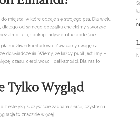
lon Elmandi?
S
t
a
do miejsca, w które oddaje się swojego psa. Dla wielu
R
, dlatego od samego początku chcieliśmy stworzyć
nież atmosfera, spokój i indywidualne podejście.
L
egała możliwie komfortowo. Zwracamy uwagę na
ze doświadczenia. Wiemy, że każdy pupil jest inny –
N
cej czasu, cierpliwości i delikatności. Dla nas to
ie Tylko Wygląd
 z estetyką. Oczywiście zadbana sierść, czystość i
ęgnacja to znacznie więcej.