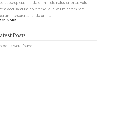
ed ut perspiciatis unde omnis iste natus error sit volup
atem accusantium doloremque lauatium, totam rem
periam perspiciatis unde omnis.
EAD MORE
atest Posts
o posts were found.